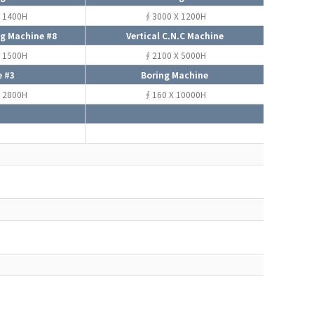
 1400H
∮3000 X 1200H
ng Machine #8
Vertical C.N.C Machine
 1500H
∮2100 X 5000H
e #3
Boring Machine
 2800H
∮160 X 10000H