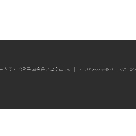
충북 청주시 흥덕구 오송읍 가로수로 285
TEL : 043-233-4840
FAX : 0