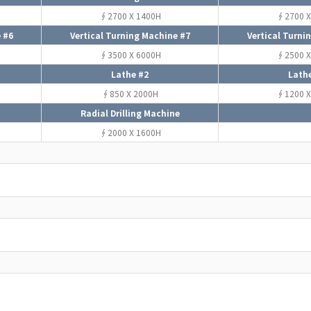
∮2700 X 1400H
∮2700 X
 #6
Vertical Turning Machine #7
Vertical Turni
∮3500 X 6000H
∮2500 X
Lathe #2
Lath
∮850 X 2000H
∮1200 X
Radial Drilling Machine
∮2000 X 1600H