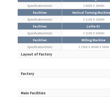
Specification(mm)
∮6000 X 2600H
Facilities
Vertical Turning Machine
Specification(mm)
∮1100 X 1000H
Facilities
Lathe #1
Specification(mm)
∮2100 X 5000H
Facilities
Milling Machine
Specification(mm)
∮1500 X 450W X 500H
Layout of Factory
Factory
Main Facilities