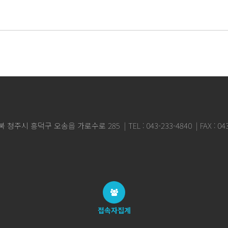
충북 청주시 흥덕구 오송읍 가로수로 285
TEL : 043-233-4840
FAX : 0
접속자집계