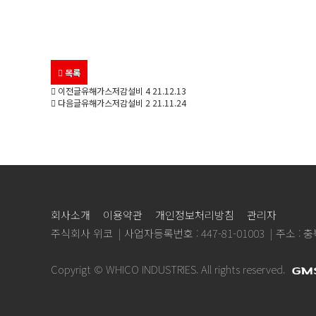
목록
이전글
유해가스저감설비 4
21.12.13
다음글
유해가스저감설비 2
21.11.24
회사소개
이용약관
개인정보처리방침
관리자
주식회사 위코
사업자등록번호 : 447-81-01003
주소 : 
Copyrigt © WHICO INDUSTRIES. All rights reserved.