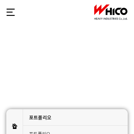
포트폴리오
포트폴리오